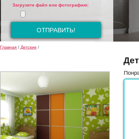
Загрузите файл или фотографию:
Главная
/
Детские
/
Дет
Понра