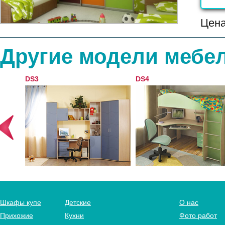
Цен
Другие модели мебел
DS3
DS4
Шкафы купе
Детские
О нас
Прихожие
Кухни
Фото работ