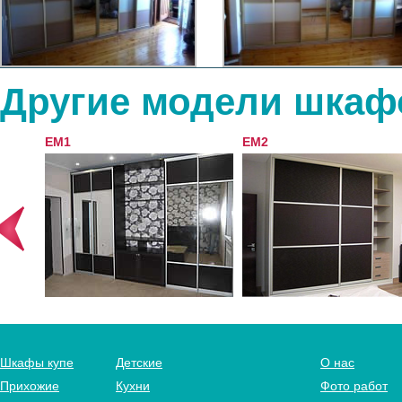
Другие модели шкаф
EM1
EM2
Шкафы купе
Детские
О нас
Прихожие
Кухни
Фото работ