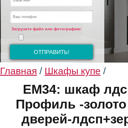
Загрузите файл или фотографию:
Главная
/
Шкафы купе
/
EM34: шкаф лдс
Профиль -золото
дверей-лдсп+зер