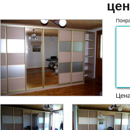
цен
Понра
Цен