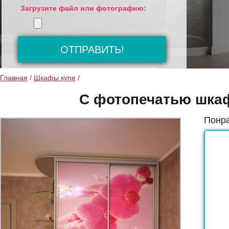
Загрузите файл или фотографию:
Главная
/
Шкафы купе
/
C фотопечатью шкаф
Понра