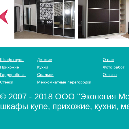
Шкафы купе
Детские
О нас
Прихожие
Кухни
Фото работ
Гардеробные
Спальни
Отзывы
Стенки
Межкомнатные перегородки
© 2007 - 2018 ООО "Экология Меб
шкафы купе, прихожие, кухни, м