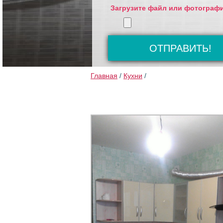
Загрузите файл или фотограф
Главная
/
Кухни
/