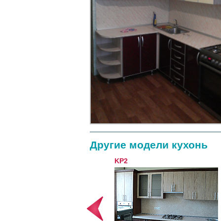
Другие модели кухонь
KP1
KP2