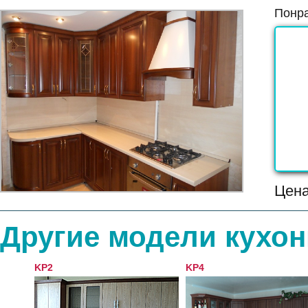
Понра
Цен
Другие модели кухон
KP2
KP4