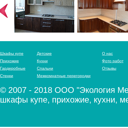
Шкафы купе
Детские
О нас
Прихожие
Кухни
Фото работ
Гардеробные
Спальни
Отзывы
Стенки
Межкомнатные перегородки
© 2007 - 2018 ООО "Экология Меб
шкафы купе, прихожие, кухни, м