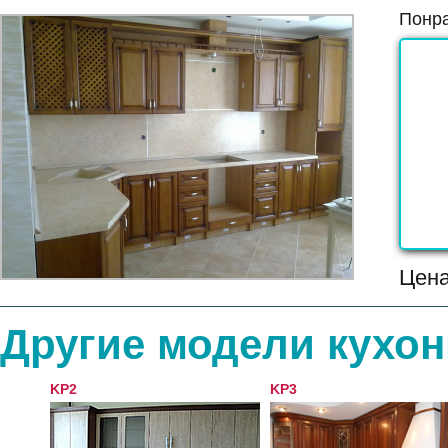
Понра
Цен
Другие модели кухон
KP2
KP3